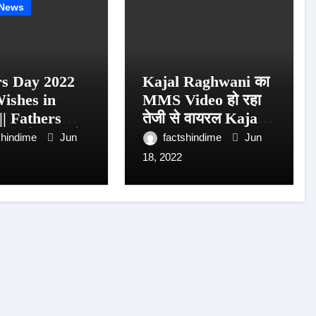
 News
rs Day 2022
Kajal Raghwani का
ishes in
MMS Video हो रहा
|| Fathers
तेजी से वायरल Kajal
 अपने पापा को
Rakhwani MMS
shindime
Jun
factshindime
Jun
 प्यार भरे मैसेज।
Video Full HD
18, 2022